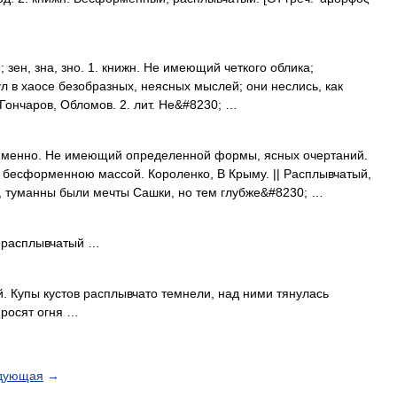
 зен, зна, зно. 1. книжн. Не имеющий четкого облика;
л в хаосе безобразных, неясных мыслей; они неслись, как
. Гончаров, Обломов. 2. лит. Не&#8230; …
, менно. Не имеющий определенной формы, ясных очертаний.
бесформенною массой. Короленко, В Крыму. || Расплывчатый,
 туманны были мечты Сашки, но тем глубже&#8230; …
, расплывчатый …
. Купы кустов расплывчато темнели, над ними тянулась
просят огня …
дующая
→