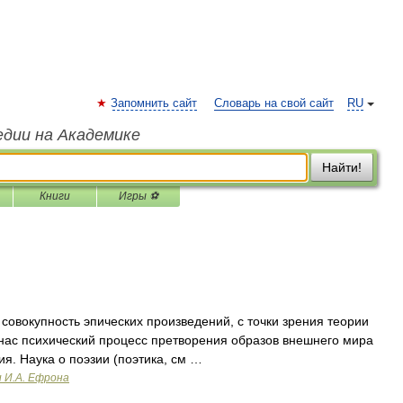
Запомнить сайт
Словарь на свой сайт
RU
едии на Академике
Найти!
Книги
Игры ⚽
овокупность эпических произведений, с точки зрения теории
нас психический процесс претворения образов внешнего мира
я. Наука о поэзии (поэтика, см …
и И.А. Ефрона