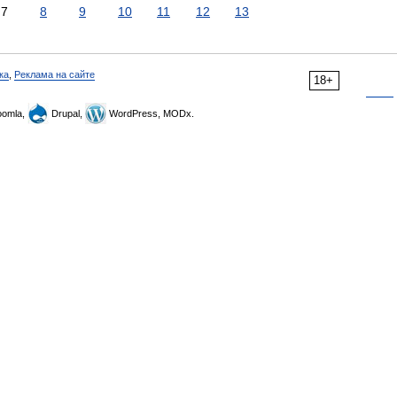
7
8
9
10
11
12
13
ка
,
Реклама на сайте
18+
omla,
Drupal,
WordPress, MODx.