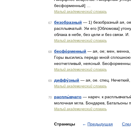
бесформенный] …
Малый академический словарь
безобразный
— 1) безобразный ая, ое;
67
расплывчатый. Ум его [Обломова] утону
облака в небе, без цели и без связи. И
Малый академический словарь
бесфо́рменный
— ая, ое; мен, менна
68
Горы высились передо мной сплошною 
неотчетливый, неясный. Бесформенны,
Малый академический словарь
диффу́зный
— ая, ое. спец. Нечеткий
69
Малый академический словарь
расплы́вчато
— нареч. к расплывчатый
70
молочная мгла. Бондарев, Батальоны 
Малый академический словарь
Страницы
←
Предыдущая
Сле