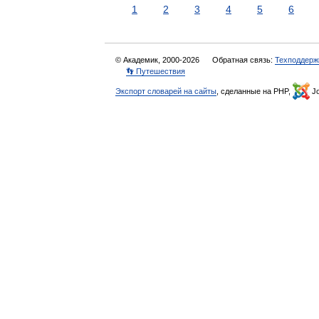
1
2
3
4
5
6
© Академик, 2000-2026
Обратная связь:
Техподдерж
👣 Путешествия
Экспорт словарей на сайты
, сделанные на PHP,
Jo