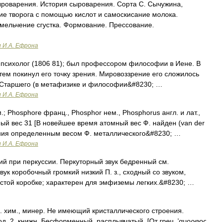
оварения. История сыроварения. Сорта С. Сычужина,
ие творога с помощью кислот и самоскисание молока.
мельчение сгустка. Формование. Прессование.
и И.А. Ефрона
 психолог (1806 81); был профессором философии в Иене. В
тем покинул его точку зрения. Мировоззрение его сложилось
 Старшего (в метафизике и философии&#8230; …
и И.А. Ефрона
; Phosphore франц., Phosphor нем., Phosphorus англ. и лат.,
ный вес 31 [В новейшее время атомный вес Ф. найден (van der
ления определенным весом Ф. металлического&#8230; …
и И.А. Ефрона
й при перкуссии. Перкуторный звук бедренный см.
вук коробочный громкий низкий П. з., сходный со звуком,
стой коробке; характерен для эмфиземы легких.&#8230; …
. хим., минер. Не имеющий кристаллического строения.
. 2. книжн. Бесформенный, расплывчатый. [От греч. ’αμορφος