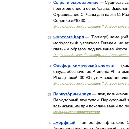
Сыры и сыроварение
— Сущность сыр
62
приготовление и ее действие. Выделен
Окрашивание С. Чаны для варки С. Раз
Соление.&#8230; …
Энциклопедический словарь Ф.А. Брокгауза 
Фортлаге Карл
— (Fortlage) немецкий
63
молодости Ф. увлекался Гегелем, но за
главным образом под влиянием Фихте
Энциклопедический словарь Ф.А. Брокгауза 
Фосфор, химический элемент
— (хим.
64
откуда обозначение P, иногда Ph; атом
Plaats) такой: 30,93 путем восстанов
Энциклопедический словарь Ф.А. Брокгауза 
Перкуто́рный звук
— звук, возникающи
65
Перкуторный звук тупой. Перкуторный з
возникающим при поколачивании по пу
Медицинская энциклопедия
амо́рфный
— ая, ое; фен, фна, фно. 1
66
Аморфное вещество. Аморфный углерод