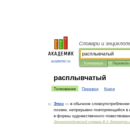
Словари и энциклоп
academic.ru
Толкования
Переводы
расплывчатый
Толкование
Перевод
Книги
Эпос
— в обычном словоупотреблении с
61
поэзии, непрерывно повторяющийся в 
в формы художественного повествовани
Энциклопедический словарь Ф.А. Брокгауза 